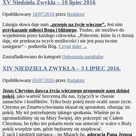
XV Niedziela Zwykła – 10 lipiec 2016
Opublikowany
10/07/2016
przez
Redaktor
Liturgia słowa daje nam
„przepis na życie wieczne”.
Jest nim
przykazanie miłości Boga i bliźniego
. Trudne, ale możliwe do
wypełnienia przez każdego człowieka. „Polecenie, które Ja ci dzisiaj
daję, nie przekracza twych możliwości i nie jest poza twoim
zasięgiem” – podkreśla Bóg.
Czytaj dalej
→
Zaszufladkowano do kategorii
Ogłoszenia parafialne
XIV NIEDZIELA ZWYKŁA – 3 LIPIEC 2016.
Opublikowany
03/07/2016
przez
Redaktor
Jezus Chrystus dawca życia wiecznego proponuje nam dzisiaj
pokój
, jako wartość bezcenną dla nas, żyjących w chaosie
zamachów i konfliktów. Tylko boży pokój może ocalić nasze życie.
Chrystus po Zmartwychwstaniu ukazał się apostołom, ofiarując im
pokój. My też potrzebujemy takiego spotkania. Właśnie po to
zgromadziliśmy się na Mszy Świętej, aby pokrzepić się Ciałem
Chrystusa, bo tylko ten pokarm może nas umocnić w walce o Boży
pokój wszędzie tam, gdzie będziemy się znajdować.
Z racji I niedzieli miesiąca – po Mszach św.
adoracja Pana Jezusa