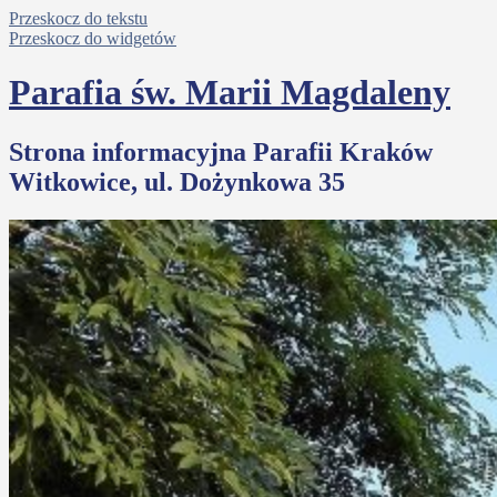
Przeskocz do tekstu
Przeskocz do widgetów
Parafia św. Marii Magdaleny
Strona informacyjna Parafii Kraków
Witkowice, ul. Dożynkowa 35