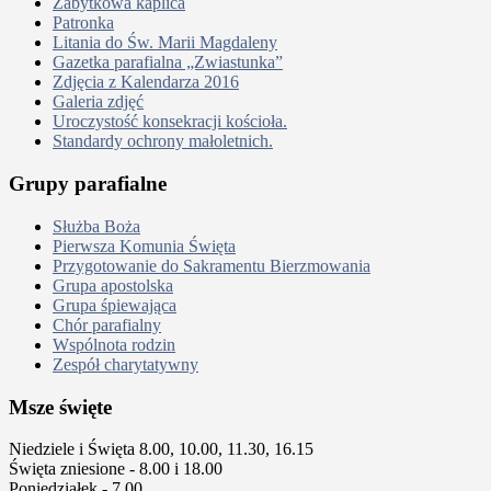
Zabytkowa kaplica
Patronka
Litania do Św. Marii Magdaleny
Gazetka parafialna „Zwiastunka”
Zdjęcia z Kalendarza 2016
Galeria zdjęć
Uroczystość konsekracji kościoła.
Standardy ochrony małoletnich.
Grupy parafialne
Służba Boża
Pierwsza Komunia Święta
Przygotowanie do Sakramentu Bierzmowania
Grupa apostolska
Grupa śpiewająca
Chór parafialny
Wspólnota rodzin
Zespół charytatywny
Msze święte
Niedziele i Święta 8.00, 10.00, 11.30, 16.15
Święta zniesione - 8.00 i 18.00
Poniedziałek - 7.00