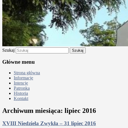
Szukaj
Główne menu
Strona główna
Informacje
Intencje
Patronka
Historia
Kontakt
Archiwum miesiąca:
lipiec 2016
XVIII Niedziela Zwykła – 31 lipiec 2016