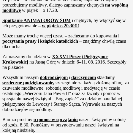
potrzebujemy modlitwy, dlatego zapraszamy chętnych
na wspólną
modlitwę
w piątek – o 17.20.
Spotkanie ANIMATORÓW ŚDM
i chętnych, by włączyć się w
ich przygotowanie –
w piątek o 20.30!!!
Może mamy trochę więcej czasu – zachęcamy do kupowania i
po
czytania prasy
i książek katolickich
– znajdźmy chwilę czasu
dla ducha.
Zapraszamy do udziału w
XXXVI Pieszej Pielgrzymce
Krakowskiej
na Jasną Górę w dniach: 6–11. 08. 2016. Szczegóły
na plakacie.
Wszystkim naszym
dobrodziejom
i
darczyńcom
składamy
serdeczne podziękowanie,
szczególnie za każdą złożoną ofiarę, za
czuwanie modlitewne, sobotnią modlitwę i medytację w czasie
ostatniego „Wieczoru Jana Pawła II” oraz za kwiaty i pomoc w
sprzątaniu naszej świątyni. „Bóg zapłać” za udział w parafialnej
pielgrzymce do Lewoczy i Starego Sącza. Wytrwale za naszych
dobrodziejów się módlmy.
Bardzo prosimy
o pomoc w sprzątaniu
naszej świątyni w sobotę
od godz. 8.30. Pomóżmy w przygotowaniu naszej świątyni na
kolejną niedzielę.