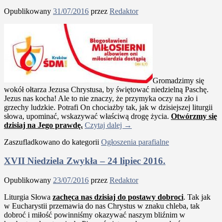
Opublikowany
31/07/2016
przez
Redaktor
Gromadzimy się
wokół ołtarza Jezusa Chrystusa, by świętować niedzielną Paschę.
Jezus nas kocha! Ale to nie znaczy, że przymyka oczy na zło i
grzechy ludzkie. Potrafi On chociażby tak, jak w dzisiejszej liturgii
słowa, upominać, wskazywać właściwą drogę życia.
Otwórzmy się
dzisiaj na Jego prawdę.
Czytaj dalej
→
Zaszufladkowano do kategorii
Ogłoszenia parafialne
XVII Niedziela Zwykła – 24 lipiec 2016.
Opublikowany
23/07/2016
przez
Redaktor
Liturgia Słowa
zachęca nas dzisiaj do postawy dobroci
. Tak jak
w Eucharystii przemawia do nas Chrystus w znaku chleba, tak
dobroć i miłość powinniśmy okazywać naszym bliźnim w