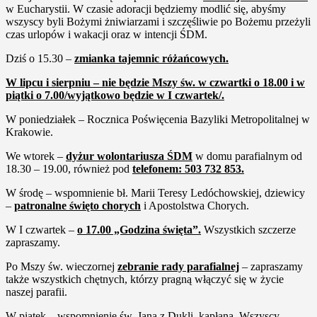
w Eucharystii. W czasie adoracji będziemy modlić się, abyśmy
wszyscy byli Bożymi żniwiarzami i szczęśliwie po Bożemu przeżyli
czas urlopów i wakacji oraz w intencji ŚDM.
Dziś o 15.30 –
zmianka tajemnic różańcowych.
W lipcu i sierpniu – nie będzie Mszy św. w czwartki o 18.00 i w
piątki o 7.00/wyjątkowo będzie w I czwartek/.
W poniedziałek – Rocznica Poświęcenia Bazyliki Metropolitalnej w
Krakowie.
We wtorek –
dyżur wolontariusza ŚDM
w domu parafialnym od
18.30 – 19.00, również pod
telefonem: 503 732 853.
W środę – wspomnienie bł. Marii Teresy Ledóchowskiej, dziewicy
–
patronalne święto chorych
i Apostolstwa Chorych.
W I czwartek –
o
17.00 „Godzina święta”.
Wszystkich szczerze
zapraszamy.
Po Mszy św. wieczornej
zebranie rady parafialnej
– zapraszamy
także wszystkich chętnych, którzy pragną włączyć się w życie
naszej parafii.
W piątek – wspomnienie św. Jana z Dukli, kapłana. Wszyscy