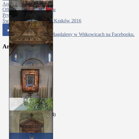
Archidiecezja Krakowska
Oficjalny serwis Watykanu
Prymas Polski
Światowe Dni Młodzieży Kraków 2016
Parafia Św Marii Magdaleny w Witkowicach na Facebooku.
Archiwa
sierpień 2026
(1)
lipiec 2026
(4)
czerwiec 2026
(5)
maj 2026
(4)
kwiecień 2026
(4)
marzec 2026
(5)
luty 2026
(4)
styczeń 2026
(4)
grudzień 2025
(4)
listopad 2025
(5)
październik 2025
(4)
wrzesień 2025
(4)
sierpień 2025
(5)
lipiec 2025
(4)
czerwiec 2025
(5)