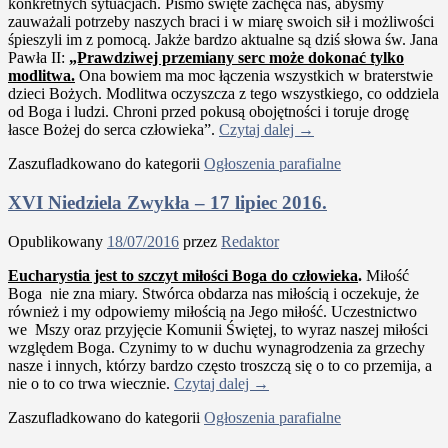
konkretnych sytuacjach. Pismo święte zachęca nas, abyśmy
zauważali potrzeby naszych braci i w miarę swoich sił i możliwości
śpieszyli im z pomocą. Jakże bardzo aktualne są dziś słowa św. Jana
Pawła II:
„Prawdziwej przemiany serc może dokonać tylko
modlitwa.
Ona bowiem ma moc łączenia wszystkich w braterstwie
dzieci Bożych. Modlitwa oczyszcza z tego wszystkiego, co oddziela
od Boga i ludzi. Chroni przed pokusą obojętności i toruje drogę
łasce Bożej do serca człowieka”.
Czytaj dalej
→
Zaszufladkowano do kategorii
Ogłoszenia parafialne
XVI Niedziela Zwykła – 17 lipiec 2016.
Opublikowany
18/07/2016
przez
Redaktor
Eucharystia jest to szczyt miłości Boga do człowieka
.
Miłość
Boga nie zna miary. Stwórca obdarza nas miłością i oczekuje, że
również i my odpowiemy miłością na Jego miłość. Uczestnictwo
we Mszy oraz przyjęcie Komunii Świętej, to wyraz naszej miłości
względem Boga. Czynimy to w duchu wynagrodzenia za grzechy
nasze i innych, którzy bardzo często troszczą się o to co przemija, a
nie o to co trwa wiecznie.
Czytaj dalej
→
Zaszufladkowano do kategorii
Ogłoszenia parafialne