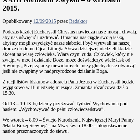
2015.
Opublikowany
12/09/2015
przez
Redaktor
Podczas każdej Eucharystii Chrystus nawiedza nas z mocą i chwałą,
aby nas uświęcić i uzdrowić. Umacnia nas ciągle swoją łaską,
abyśmy mogli zwyciężyć nasze słabości i być wytrwali na naszej
drodze do domu Ojca. Liturgia Słowa dzisiejszej niedzieli kładzie
akcent na wiarę człowieka. Wiara czyni cuda. Człowiek, który nie
zwątpi w moc i działanie Boże, może doświadczyć wiele łask od
Stwórcy. „Przejrzą oczy niewidomych i uszy głuchych się otworzą”
jeśli nie zwątpimy w nadprzyrodzone działanie Boga.
Z racji listów biskupów adoracja Pana Jezusa w Eucharystii będzie
wyjątkowo w III niedzielę miesiąca. Zmianka różańcowa dziś o
15.30.
Od 13 – 19 IX będziemy przeżywać Tydzień Wychowania pod
hasłem: „Wychowywać do pełni człowieczeństwa”.
We wtorek – 8.09 – Święto Narodzenia Najświętszej Maryi Panny
/Matki Bożej Siewnej/ – na Mszy św. o 18.00 – błogosławienie
nasion przeznaczonych do siewu.