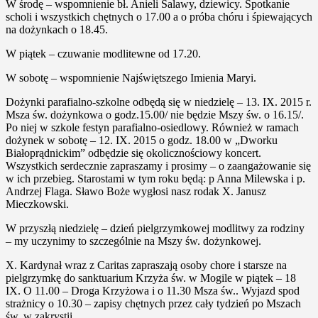
W środę – wspomnienie bł. Anieli Salawy, dziewicy. Spotkanie
scholi i wszystkich chętnych o 17.00 a o próba chóru i śpiewających
na dożynkach o 18.45.
W piątek – czuwanie modlitewne od 17.20.
W sobotę – wspomnienie Najświętszego Imienia Maryi.
Dożynki parafialno-szkolne odbędą się w niedzielę – 13. IX. 2015 r.
Msza św. dożynkowa o godz.15.00/ nie będzie Mszy św. o 16.15/.
Po niej w szkole festyn parafialno-osiedlowy. Również w ramach
dożynek w sobotę – 12. IX. 2015 o godz. 18.00 w „Dworku
Białoprądnickim” odbędzie się okolicznościowy koncert.
Wszystkich serdecznie zapraszamy i prosimy – o zaangażowanie się
w ich przebieg. Starostami w tym roku będą: p Anna Milewska i p.
Andrzej Flaga. Sławo Boże wygłosi nasz rodak X. Janusz
Mieczkowski.
W przyszłą niedzielę – dzień pielgrzymkowej modlitwy za rodziny
– my uczynimy to szczególnie na Mszy św. dożynkowej.
X. Kardynał wraz z Caritas zapraszają osoby chore i starsze na
pielgrzymkę do sanktuarium Krzyża św. w Mogile w piątek – 18
IX. O 11.00 – Droga Krzyżowa i o 11.30 Msza św.. Wyjazd spod
strażnicy o 10.30 – zapisy chętnych przez cały tydzień po Mszach
św. w zakrystii.