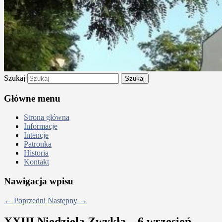
Szukaj
Główne menu
Strona główna
Informacje
Intencje
Patronka
Historia
Kontakt
Nawigacja wpisu
←
Poprzedni
Następny
→
XXIII Niedziela Zwykła – 6 wrzesień