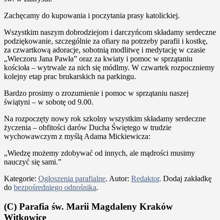
Zachęcamy do kupowania i poczytania prasy katolickiej.
Wszystkim naszym dobrodziejom i darczyńcom składamy serdeczne
podziękowanie, szczególnie za ofiary na potrzeby parafii i kostkę,
za czwartkową adoracje, sobotnią modlitwę i medytację w czasie
„Wieczoru Jana Pawła” oraz za kwiaty i pomoc w sprzątaniu
kościoła – wytrwale za nich się módlmy. W czwartek rozpoczniemy
kolejny etap prac brukarskich na parkingu.
Bardzo prosimy o zrozumienie i pomoc w sprzątaniu naszej
świątyni – w sobotę od 9.00.
Na rozpoczęty nowy rok szkolny wszystkim składamy serdeczne
życzenia – obfitości darów Ducha Świętego w trudzie
wychowawczym z myślą Adama Mickiewicza:
„Wiedzę możemy zdobywać od innych, ale mądrości musimy
nauczyć się sami.”
Kategorie:
Ogłoszenia parafialne
. Autor:
Redaktor
. Dodaj zakładkę
do
bezpośredniego odnośnika
.
(C) Parafia św. Marii Magdaleny Kraków
Witkowice