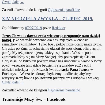
Czytaj dalej
→
Zaszufladkowano do kategorii
Ogłoszenia parafialne
XIV NIEDZIELA ZWYKŁA – 7 LIPIEC 2019.
Opublikowany
07/07/2019
przez
Redaktor
Jezus Chrystus dawca życia wiecznego proponuje nam dzisiaj
pokój
, jako wartość bezcenną dla nas, żyjących w chaosie
zamachów i konfliktów. Tylko boży pokój może ocalić nasze życie.
Chrystus po Zmartwychwstaniu ukazał się apostołom, ofiarując im
pokój. My też potrzebujemy takiego spotkania. Właśnie po to
zgromadziliśmy się na Mszy Świętej, aby pokrzepić się Ciałem
Chrystusa, bo tylko ten pokarm może nas umocnić w walce o Boży
pokój wszędzie tam, gdzie będziemy się znajdować.Z racji I
niedzieli miesiąca – po Mszach św.
adoracja Pana Jezusa
w
Eucharystii. W czasie adoracji będziemy modlić się, abyśmy
wszyscy szczęśliwie i po Bożemu przeżyli czas urlopów i wakacji.
Czytaj dalej
→
Zaszufladkowano do kategorii
Ogłoszenia parafialne
Transmisje Mszy Św. – Facebook