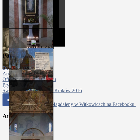
Polecane strony
Dekanat Krowodrza
Archidiecezja Krakowska
Oficjalny serwis Watykanu
Prymas Polski
Światowe Dni Młodzieży Kraków 2016
Parafia Św Marii Magdaleny w Witkowicach na Facebooku.
Archiwa
sierpień 2026
(1)
lipiec 2026
(4)
czerwiec 2026
(5)