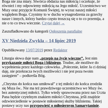
Boga nie zna miary. Stwórca obdarza nas miłością i oczekuje, że
również i my odpowiemy miłością na Jego miłość. Uczestnictwo we
Mszy oraz przyjęcie Komunii Świętej, to wyraz naszej miłości
względem Boga. Czynimy to w duchu wynagrodzenia za grzechy
nasze i innych, którzy bardzo często troszczą się o to co przemija, a
nie o to co trwa wiecznie.
Czytaj dalej
→
Zaszufladkowano do kategorii
Ogłoszenia parafialne
XV Niedziela Zwykła – 14 lipiec 2019
Opublikowany
13/07/2019
przez
Redaktor
Liturgia słowa daje nam
„przepis na życie wieczne”.
Jest nim
przykazanie miłości Boga i bliźniego
. Trudne, ale możliwe do
wypełnienia przez każdego człowieka. „Polecenie, które Ja ci dzisiaj
daję, nie przekracza twych możliwości i nie jest poza twoim
zasięgiem” – podkreśla Bóg.
„Chrystus do końca nas umiłował” z tej miłości do końca zrodziła
się Msza św.. Nie ma też prawdziwego uczestnictwa we Mszy św.
bez autentycznej miłości. Tylko wtedy sprawowana przez nas Uczta
Pana będzie czytelnym znakiem miłości Chrystusa, jeśli znajdzie
odzwierciedlenie w postawie miłosiernej służby bliźniemu. Takiej
postawy uczy nas
przypowieść o miłosiernym Samarytaninie
.