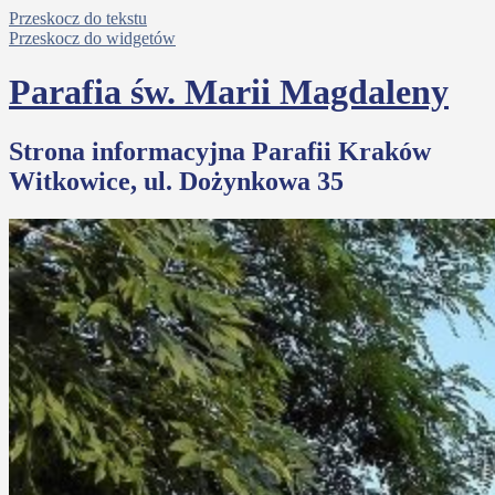
Przeskocz do tekstu
Przeskocz do widgetów
Parafia św. Marii Magdaleny
Strona informacyjna Parafii Kraków
Witkowice, ul. Dożynkowa 35