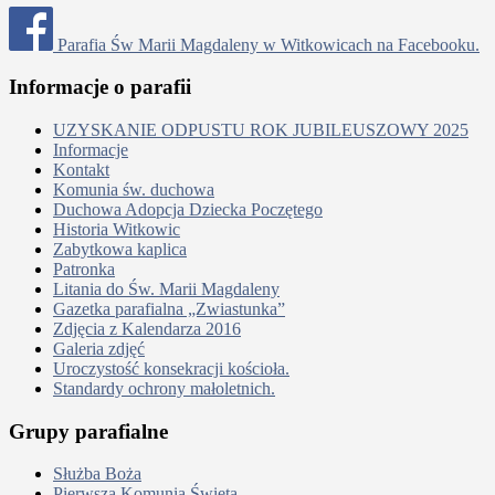
Parafia Św Marii Magdaleny w Witkowicach na Facebooku.
Informacje o parafii
UZYSKANIE ODPUSTU ROK JUBILEUSZOWY 2025
Informacje
Kontakt
Komunia św. duchowa
Duchowa Adopcja Dziecka Poczętego
Historia Witkowic
Zabytkowa kaplica
Patronka
Litania do Św. Marii Magdaleny
Gazetka parafialna „Zwiastunka”
Zdjęcia z Kalendarza 2016
Galeria zdjęć
Uroczystość konsekracji kościoła.
Standardy ochrony małoletnich.
Grupy parafialne
Służba Boża
Pierwsza Komunia Święta