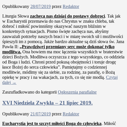
Opublikowany
28/07/2019
przez
Redaktor
Liturgia Słowa
zachęca nas dzisiaj do postawy dobroci
. Tak jak
w Eucharystii przemawia do nas Chrystus w znaku chleba, tak
dobroć i miłość powinniśmy okazywać naszym bliźnim w
konkretnych sytuacjach. Pismo święte zachęca nas, abyśmy
zauważali potrzeby naszych braci i w miarę swoich sił i możliwości
śpieszyli im z pomocą. Jakże bardzo aktualne są dziś słowa św. Jana
Pawła II:
„Prawdziwej przemiany serc może dokonać tylko
modlitwa.
Ona bowiem ma moc łączenia wszystkich w braterstwie
dzieci Bożych. Modlitwa oczyszcza z tego wszystkiego, co oddziela
od Boga i ludzi. Chroni przed pokusą obojętności i toruje drogę
łasce Bożej do serca człowieka”. Pamiętajmy o codziennej
modlitwie, módlmy się za siebie, za rodzinę, za parafię, o Bożą
opiekę w pracy i na wakacjach, za tych, co się nie modlą.
Czytaj
dalej
→
Zaszufladkowano do kategorii
Ogłoszenia parafialne
XVI Niedziela Zwykła – 21 lipiec 2019.
Opublikowany
21/07/2019
przez
Redaktor
Eucharystia jest to szczyt miłości Boga do człowieka
. Miłość