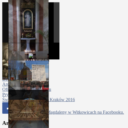
Polecane strony
Dekanat Krowodrza
Archidiecezja Krakowska
Oficjalny serwis Watykanu
Prymas Polski
Światowe Dni Młodzieży Kraków 2016
Parafia Św Marii Magdaleny w Witkowicach na Facebooku.
Archiwa