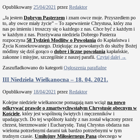
Opublikowany
25/04/2021
przez
Redaktor
„Ja jestem
Dobrym Pasterzem
i znam owce moje. Przyszedłem po
to, aby owce miały życie” – To zapewnienie Chrystusa, który zna
nas po imieniu i troszczy się o każdego z nas. Chce być z każdym i
w każdym z nas. Przeżywana niedziela Dobrego Pasterza
rozpoczyna
58 Tydzień Modlitw o Powołania
do Kapłaństwa i
Życia Konsekrowanego. Dziękując za powołanych do służby Bożej
módlmy się dziś gorąco o
dobre i liczne powołania
kapłańskie,
zakonne i misyjne, szczególnie z naszej parafii.
Czytaj dalej
→
Zaszufladkowano do kategorii
Ogłoszenia parafialne
III Niedziela Wielkanocna – 18. 04. 2021.
Opublikowany
18/04/2021
przez
Redaktor
Kolejne niedziele wielkanocne pomagają nam wciąż
na nowo
odkrywać prawdę o zmartwychwstałym Chrystusie obecnym w
Kościele
, który jest wspólnotą świętych i męczenników i
upadających. Do tej wspólnoty każdy z nas został włączony przez
chrzest, bierzmowanie i Eucharystię. Tutaj Chrystus obdarza nas
wieloma potrzebnymi darami tak bardzo potrzebnymi w tym
trudnym czasie.
Umiłujmy Miłosiernego Pana
obecnego w