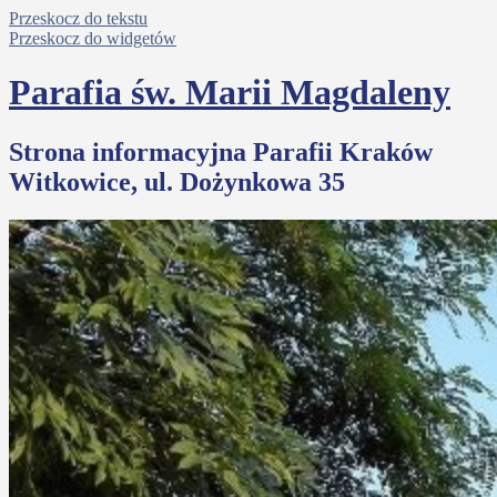
Przeskocz do tekstu
Przeskocz do widgetów
Parafia św. Marii Magdaleny
Strona informacyjna Parafii Kraków
Witkowice, ul. Dożynkowa 35