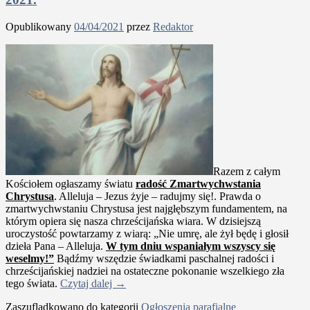
Opublikowany
04/04/2021
przez
Redaktor
Razem z całym
Kościołem ogłaszamy światu
radość Zmartwychwstania
Chrystusa
. Alleluja – Jezus żyje – radujmy się!. Prawda o
zmartwychwstaniu Chrystusa jest najgłębszym fundamentem, na
którym opiera się nasza chrześcijańska wiara. W dzisiejszą
uroczystość powtarzamy z wiarą: „Nie umrę, ale żył będę i głosił
dzieła Pana – Alleluja.
W tym dniu wspaniałym wszyscy się
weselmy!”
Bądźmy wszędzie świadkami paschalnej radości i
chrześcijańskiej nadziei na ostateczne pokonanie wszelkiego zła
tego świata.
Czytaj dalej
→
Zaszufladkowano do kategorii
Ogłoszenia parafialne