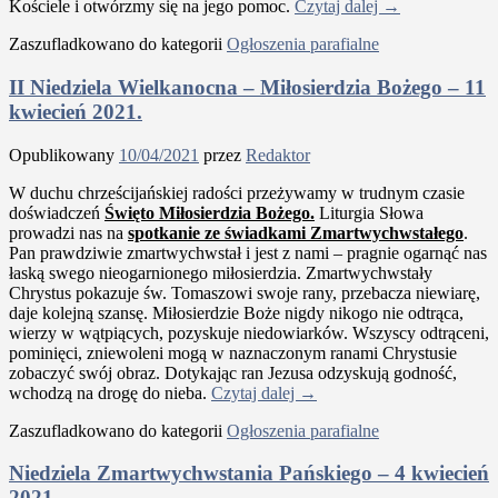
Kościele i otwórzmy się na jego pomoc.
Czytaj dalej
→
Zaszufladkowano do kategorii
Ogłoszenia parafialne
II Niedziela Wielkanocna – Miłosierdzia Bożego – 11
kwiecień 2021.
Opublikowany
10/04/2021
przez
Redaktor
W duchu chrześcijańskiej radości przeżywamy w trudnym czasie
doświadczeń
Święto Miłosierdzia Bożego.
Liturgia Słowa
prowadzi nas na
spotkanie ze świadkami Zmartwychwstałego
.
Pan prawdziwie zmartwychwstał i jest z nami – pragnie ogarnąć nas
łaską swego nieogarnionego miłosierdzia. Zmartwychwstały
Chrystus pokazuje św. Tomaszowi swoje rany, przebacza niewiarę,
daje kolejną szansę. Miłosierdzie Boże nigdy nikogo nie odtrąca,
wierzy w wątpiących, pozyskuje niedowiarków. Wszyscy odtrąceni,
pominięci, zniewoleni mogą w naznaczonym ranami Chrystusie
zobaczyć swój obraz. Dotykając ran Jezusa odzyskują godność,
wchodzą na drogę do nieba.
Czytaj dalej
→
Zaszufladkowano do kategorii
Ogłoszenia parafialne
Niedziela Zmartwychwstania Pańskiego – 4 kwiecień
2021.